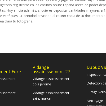
ligatorio registrarse en los casinos online España antes de poder depo
stas. Hoy en día además, si quieres depositar cantidades mayores a 1
ue verifiques tu identidad enviando al casino copia de tu documento d
ea clara tu fotografía.
Vidange
Dubuc Vi
ement Eure
assainissement 27
Inspection 
inissement
Vidange assainissement
Détection d
bois jérome
Curage Vern
inissement
Vidange assainissement
saint marcel
Nettoyage