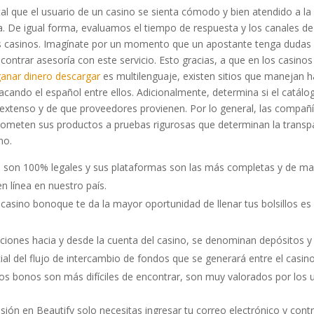
l que el usuario de un casino se sienta cómodo y bien atendido a la
a. De igual forma, evaluamos el tiempo de respuesta y los canales d
os casinos. Imagínate por un momento que un apostante tenga dudas
contrar asesoría con este servicio. Esto gracias, a que en los casinos
anar dinero descargar
es multilenguaje, existen sitios que manejan h
acando el español entre ellos. Adicionalmente, determina si el catálo
 extenso y de que proveedores provienen. Por lo general, las compañí
ometen sus productos a pruebas rigurosas que determinan la transpa
no.
 son 100% legales y sus plataformas son las más completas y de ma
en línea en nuestro país.
 casino bonoque te da la mayor oportunidad de llenar tus bolsillos es 
ciones hacia y desde la cuenta del casino, se denominan depósitos y 
ial del flujo de intercambio de fondos que se generará entre el casino
s bonos son más difíciles de encontrar, son muy valorados por los u
esión en Beautify solo necesitas ingresar tu correo electrónico y cont