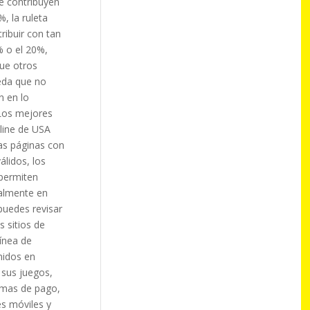
e contribuyen
, la ruleta
ribuir con tan
% o el 20%,
ue otros
eda que no
n en lo
Los mejores
line de USA
as páginas con
álidos, los
 permiten
almente en
puedes revisar
s sitios de
línea de
nidos en
 sus juegos,
rmas de pago,
es móviles y