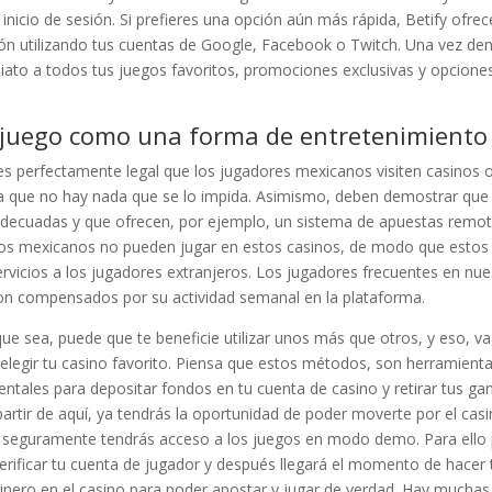
inicio de sesión. Si prefieres una opción aún más rápida, Betify ofrece
sión utilizando tus cuentas de Google, Facebook o Twitch. Una vez den
ato a todos tus juegos favoritos, promociones exclusivas y opcione
 juego como una forma de entretenimiento
s perfectamente legal que los jugadores mexicanos visiten casinos o
a que no hay nada que se lo impida. Asimismo, deben demostrar que
decuadas y que ofrecen, por ejemplo, un sistema de apuestas remot
os mexicanos no pueden jugar en estos casinos, de modo que estos
ervicios a los jugadores extranjeros. Los jugadores frecuentes en nue
on compensados por su actividad semanal en la plataforma.
que sea, puede que te beneficie utilizar unos más que otros, y eso, va
 elegir tu casino favorito. Piensa que estos métodos, son herramient
ntales para depositar fondos en tu cuenta de casino y retirar tus ga
partir de aquí, ya tendrás la oportunidad de poder moverte por el casi
, seguramente tendrás acceso a los juegos en modo demo. Para ello
erificar tu cuenta de jugador y después llegará el momento de hacer 
inero en el casino para poder apostar y jugar de verdad. Hay muchas