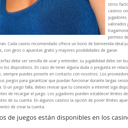
otros fact
casinos on
jugadores
valorados 
tragamone
permiso d
ran. Cada casino recomendado ofrece un bono de bienvenida ideal pa
 con giros o apuestas gratis y mayores posibilidades de ganar.
terfaz debe ser sencilla de usar y entender; su jugabilidad debe ser b
s los dispositivos. En caso de tener alguna duda o pregunta en relaci
e, siempre puedes ponerte en contacto con nosotros. Los proveedor
sus juegos para garantizar que puedan funcionar durante largas sesi
. Si un juego falla, debes revisar que tu conexión a internet siga disp
ntes de recargar el juego. Los jugadores pueden establecer límites d
stes de su cuenta. En algunos casinos la opción de poner límites apar
nto de crear la cuenta.
os de juegos están disponibles en los casin