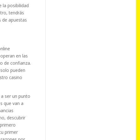
 la posibilidad
tro, tendrás
s de apuestas
nline
 operan en las
o de confianza.
 solo pueden
stro casino
 a ser un punto
as que van a
nancias
no, descubrir
 primero
tu primer
 razones por