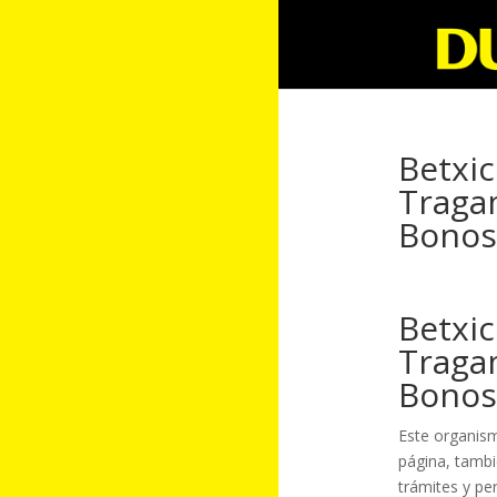
Betxic
Tragam
Bonos
Betxic
Tragam
Bonos
Este organism
página, tambi
trámites y pe