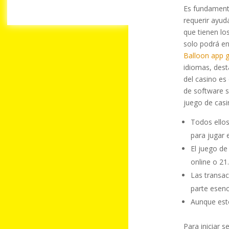
Es fundamenta
requerir ayud
que tienen l
solo podrá en
Balloon app g
idiomas, dest
del casino es
de software s
juego de casi
Todos ellos
para jugar 
El juego de
online o 21.
Las transac
parte esenc
Aunque esto
Para iniciar s