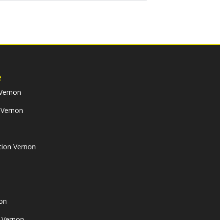
velers, students and professionals, an accessible dictionary and
real usage, and tools that combine reliable definitions with
e
r comprehension. When used thoughtfully, digital translators
 Vernon
corded pronunciation, example sentences in varied registers,
 Vernon
tion Vernon
on
 Vernon