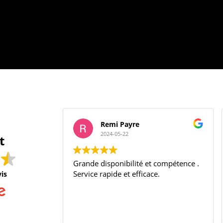
Remi Payre
2024-05-22
2
t
Grande disponibilité et compétence .
Travail r
Service rapide et efficace.
de rende
vis
Technici
bons con
Je reco
Lire la su