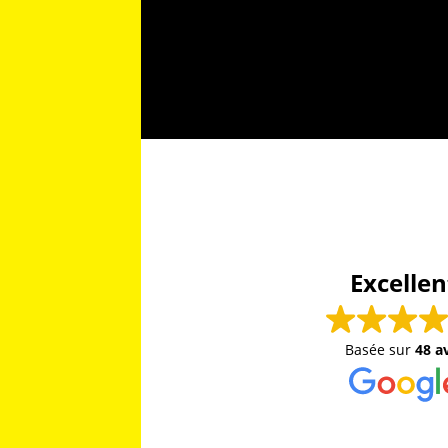
Excellen
Basée sur
48 a