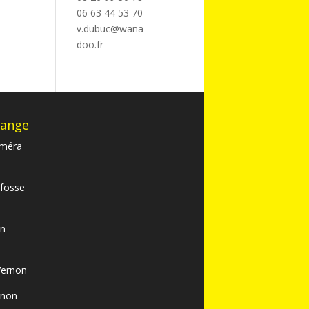
06 63 44 53 70
v.dubuc@wana
doo.fr
dange
améra
 fosse
on
Vernon
rnon