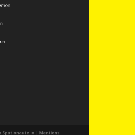
ernon
on
non
 Spationaute.io
|
Mentions