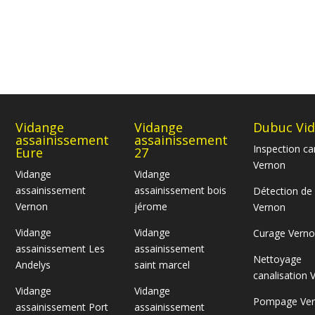
Vidange
Vidange
Dubuc Vi
assainissement
assainissement
Inspection c
Eure
27
Vernon
Vidange
Vidange
assainissement
assainissement bois
Détection de
Vernon
jérome
Vernon
Vidange
Vidange
Curage Vern
assainissement Les
assainissement
Nettoyage
Andelys
saint marcel
canalisation 
Vidange
Vidange
Pompage Ve
assainissement Port
assainissement