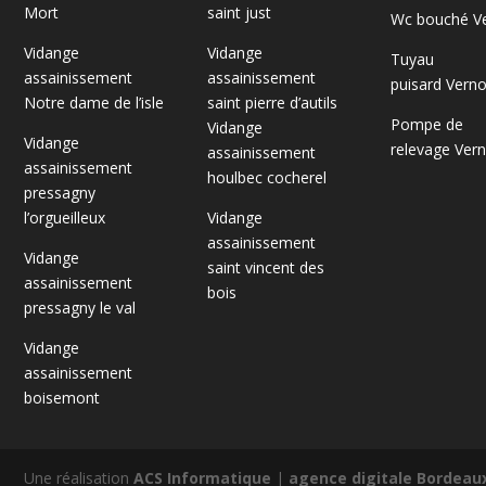
Mort
saint just
Wc bouché V
Vidange
Vidange
Tuyau
assainissement
assainissement
puisard Vern
Notre dame de l’isle
saint pierre d’autils
Pompe de
Vidange
Vidange
relevage Ver
assainissement
assainissement
houlbec cocherel
pressagny
l’orgueilleux
Vidange
assainissement
Vidange
saint vincent des
assainissement
bois
pressagny le val
Vidange
assainissement
boisemont
Une réalisation
ACS Informatique
|
agence digitale Bordeaux